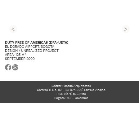
<
>
DUTY FREE OF AMERICAS (DFA-UETA)
EL DORADO AIRPORT, BOGOTÁ
DESIGN / UNREALIZED PROJECT
AREA: 125 M²
SEPTEMBER 2009
Salazar Posada Arquitectos
Carrera 11 No. 82 – 38 (Ofi. 302) Edificio Andino
PBX: +(571) 6228269
Bogotá D.C. – Colombia