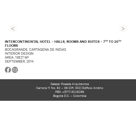
<
>
INTERCONTINENTAL HOTEL - HALLS, ROOMS AND SUITES - 7
TO 26
TH
TH
FLOORS
BOCAGRANDE, CARTAGENA DE INDIAS
INTERIOR DESIGN
AREA: 13827 M²
SEPTEMBER, 2014
Salazar Posada Arquitectos
Carrera 11 No. 82 – 38 (Ofi. 302) Edificio Andino
PBX: +(571) 6228269
Bogotá D.C. – Colombia