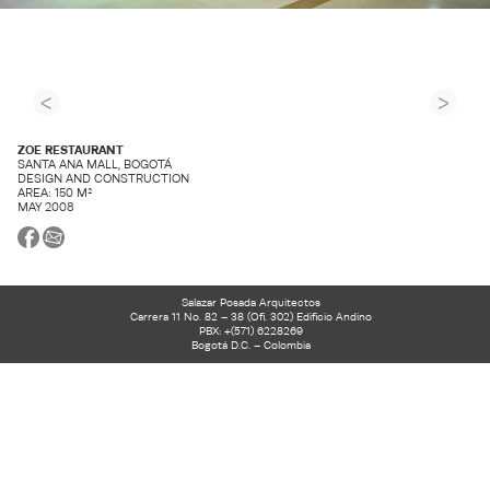
<
>
ZOE RESTAURANT
SANTA ANA MALL, BOGOTÁ
DESIGN AND CONSTRUCTION
AREA: 150 M²
MAY 2008
Salazar Posada Arquitectos
Carrera 11 No. 82 – 38 (Ofi. 302) Edificio Andino
PBX: +(571) 6228269
Bogotá D.C. – Colombia